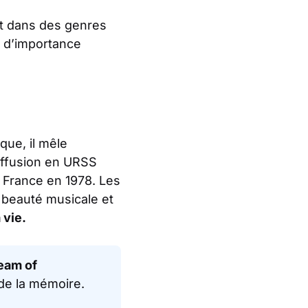
 et dans des genres
e d’importance
que, il mêle
diffusion en URSS
n France en 1978. Les
a beauté musicale et
 vie.
eam of
de la mémoire.