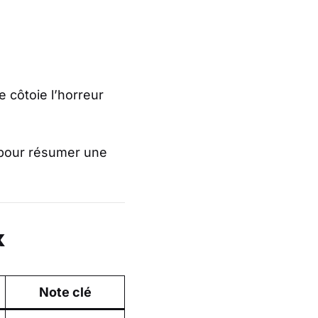
e côtoie l’horreur
 pour résumer une
x
Note clé