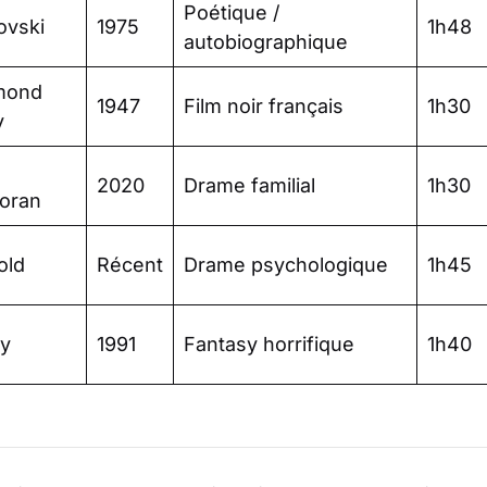
Poétique /
ovski
1975
1h48
autobiographique
mond
1947
Film noir français
1h30
y
2020
Drame familial
1h30
oran
old
Récent
Drame psychologique
1h45
ey
1991
Fantasy horrifique
1h40