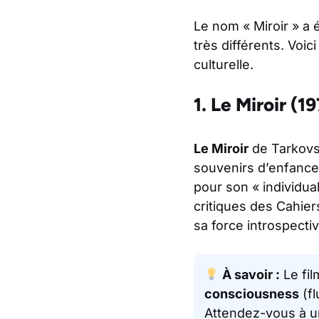
Le nom « Miroir » a 
très différents. Voi
culturelle.
1. Le Miroir (1
Le Miroir
de Tarkovsk
souvenirs d’enfance,
pour son « individua
critiques des
Cahier
sa force introspecti
À savoir :
Le fil
consciousness
(fl
Attendez-vous à un