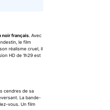
m noir français
. Avec
ndestin, le film
 son réalisme cruel, il
sion HD de 1h29 est
les cendres de sa
eversant. La bande-
dez-vous. Un film