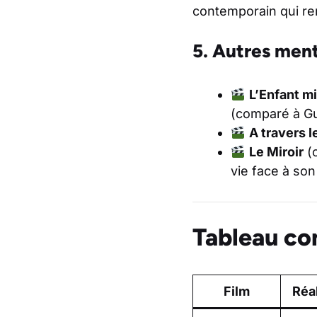
contemporain qui ren
5. Autres men
L’Enfant mi
(comparé à Gu
A travers l
Le Miroir
(c
vie face à son
Tableau co
Film
Réa