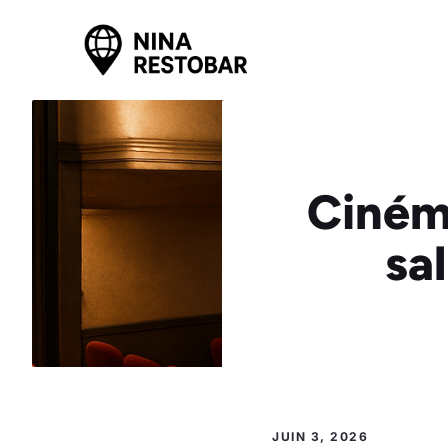
Aller
au
contenu
Cinéma
sa
JUIN 3, 2026