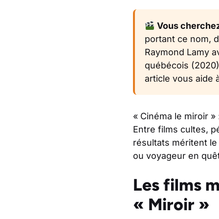
Vous cherchez u
portant ce nom, d
Raymond Lamy avec
québécois (2020).
article vous aide à
« Cinéma le miroir »
Entre films cultes, p
résultats méritent l
ou voyageur en quête
Les films m
« Miroir »