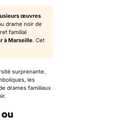
lusieurs œuvres
au drame noir de
t familial
r à Marseille
. Cet
rsité surprenante.
mboliques, les
 de drames familiaux
ir.
 ou