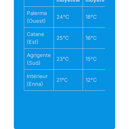
Palerme
24°C
18°C
22.5°
(Ouest)
Catane
25°C
16°C
22.6°
(Est)
Agrigente
23°C
15°C
22.2°
(Sud)
Intérieur
21°C
12°C
–
(Enna)