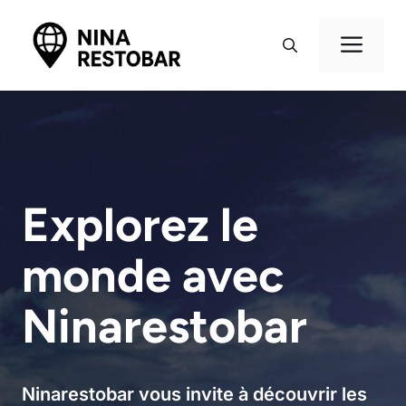
Aller
au
Me
contenu
Explorez le
monde avec
Ninarestobar
Ninarestobar vous invite à découvrir les