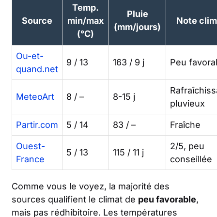
Temp.
Pluie
Source
min/max
Note clim
(mm/jours)
(°C)
Ou-et-
9 / 13
163 / 9 j
Peu favora
quand.net
Rafraîchiss
MeteoArt
8 / –
8-15 j
pluvieux
Partir.com
5 / 14
83 / –
Fraîche
Ouest-
2/5, peu
5 / 13
115 / 11 j
France
conseillée
Comme vous le voyez, la majorité des
sources qualifient le climat de
peu favorable
,
mais pas rédhibitoire. Les températures