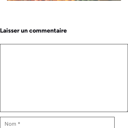
Laisser un commentaire
Commentaire
Nom