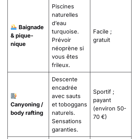
Piscines
naturelles
d’eau
Baignade
turquoise.
Facile ;
& pique-
Prévoir
gratuit
nique
néoprène si
vous êtes
frileux.
Descente
encadrée
Sportif ;
avec sauts
payant
Canyoning /
et toboggans
(environ 50-
body rafting
naturels.
70 €)
Sensations
garanties.