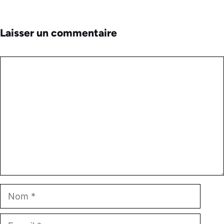
Laisser un commentaire
Commentaire
Nom
E-