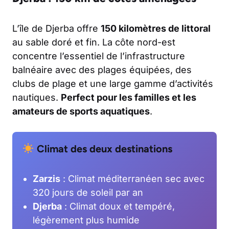
L’île de Djerba offre
150 kilomètres de littoral
au sable doré et fin. La côte nord-est
concentre l’essentiel de l’infrastructure
balnéaire avec des plages équipées, des
clubs de plage et une large gamme d’activités
nautiques.
Perfect pour les familles et les
amateurs de sports aquatiques
.
Climat des deux destinations
Zarzis
: Climat méditerranéen sec avec
320 jours de soleil par an
Djerba
: Climat doux et tempéré,
légèrement plus humide