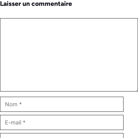
Laisser un commentaire
Commentaire
Nom
E-
mail
Site