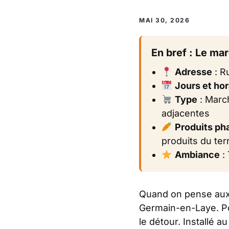
MAI 30, 2026
En bref : Le mar
Adresse
: Ru
Jours et hor
Type
: March
adjacentes
Produits ph
produits du terr
Ambiance
: 
Quand on pense aux m
Germain-en-Laye. P
le détour. Installé a