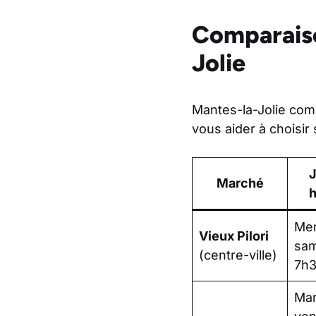
Comparaiso
Jolie
Mantes-la-Jolie com
vous aider à choisir
J
Marché
h
Mer
Vieux Pilori
sam
(centre-ville)
7h3
Mar