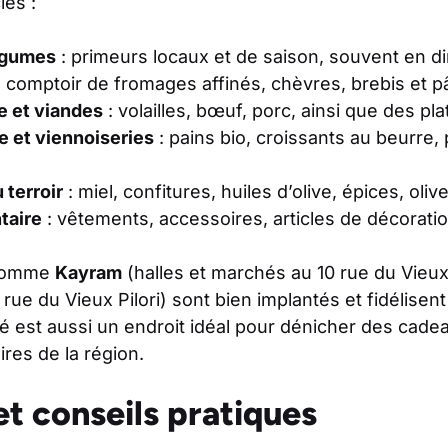
iés :
légumes
: primeurs locaux et de saison, souvent en d
 comptoir de fromages affinés, chèvres, brebis et pâ
e et viandes
: volailles, bœuf, porc, ainsi que des pl
e et viennoiseries
: pains bio, croissants au beurre, 
 terroir
: miel, confitures, huiles d’olive, épices, oliv
taire
: vêtements, accessoires, articles de décoratio
comme
Kayram
(halles et marchés au 10 rue du Vieux P
rue du Vieux Pilori) sont bien implantés et fidélisent
é est aussi un endroit idéal pour dénicher des cad
ires de la région.
t conseils pratiques