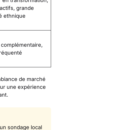
r en transformation,
ractifs, grande
té ethnique
 complémentaire,
réquenté
mbiance de marché
Pour une expérience
ant.
un sondage local