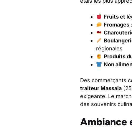
étals les plus appréc
Fruits et 
Fromages
:
Charcuteri
Boulangeri
régionales
Produits du
Non alimen
Des commerçants 
traiteur Massaia
(25 
exigeante. Le march
des souvenirs culina
Ambiance e