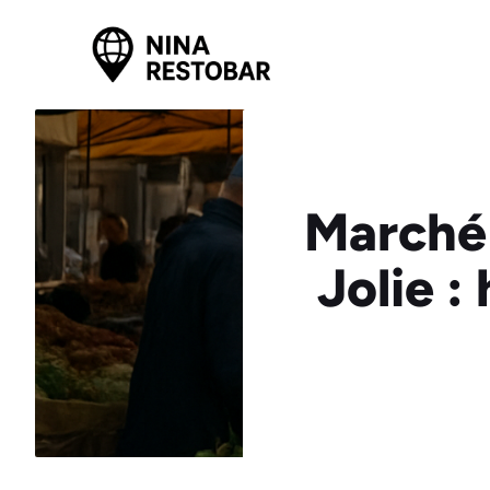
Aller
au
contenu
Marché 
Jolie :