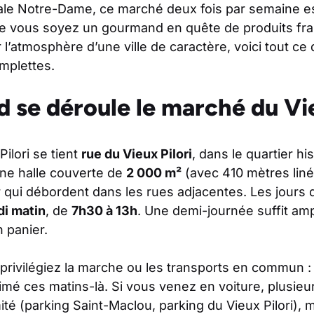
ale Notre-Dame, ce marché deux fois par semaine es
 Que vous soyez un gourmand en quête de produits fr
l’atmosphère d’une ville de caractère, voici tout ce q
emplettes.
 se déroule le marché du Vie
ilori se tient
rue du Vieux Pilori
, dans le quartier h
 une halle couverte de
2 000 m²
(avec 410 mètres liné
ir qui débordent dans les rues adjacentes. Les jours
di matin
, de
7h30 à 13h
. Une demi-journée suffit am
n panier.
privilégiez la marche ou les transports en commun : l
nimé ces matins-là. Si vous venez en voiture, plusieu
té (parking Saint-Maclou, parking du Vieux Pilori), m