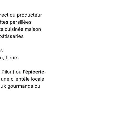
irect du producteur
tes persillées
ats cuisinés maison
pâtisseries
es
n, fleurs
ilori) ou l’
épicerie-
 une clientèle locale
eaux gourmands ou