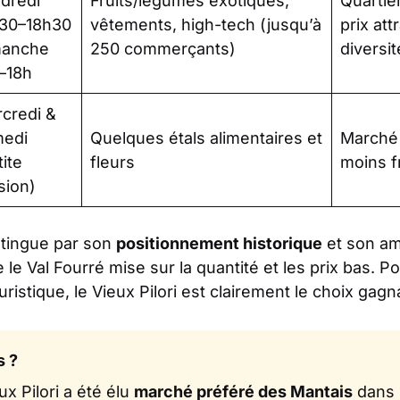
dredi
Fruits/légumes exotiques,
Quartie
30–18h30
vêtements, high-tech (jusqu’à
prix att
manche
250 commerçants)
diversi
–18h
credi &
edi
Quelques étals alimentaires et
Marché
tite
fleurs
moins f
sion)
istingue par son
positionnement historique
et son a
e le Val Fourré mise sur la quantité et les prix bas. 
istique, le Vieux Pilori est clairement le choix gagn
s ?
x Pilori a été élu
marché préféré des Mantais
dans 