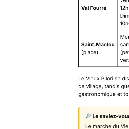
ven
Val Fourré
12h
Di
10h
Mer
Saint‑Maclou
sam
(place)
(pe
ver
Le Vieux Pilori se d
de village, tandis qu
gastronomique et tour
Le saviez-vou
Le marché du Vieu