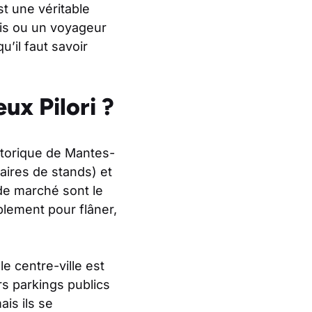
t une véritable
ais ou un voyageur
u’il faut savoir
ux Pilori ?
istorique de Mantes-
aires de stands) et
 de marché sont le
plement pour flâner,
e centre-ville est
rs parkings publics
ais ils se