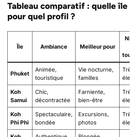
Tableau comparatif : quelle île
pour quel profil ?
Niv
Île
Ambiance
Meilleur pour
d
tour
Animée,
Vie nocturne,
Très
Phuket
touristique
familles
élevé
Koh
Chic,
Farniente,
Très
Samui
décontractée
bien-être
élevé
Koh
Spectaculaire,
Excursions,
Très
Phi Phi
bondée
photos
élevé
Koh
Authentique,
Plongée,