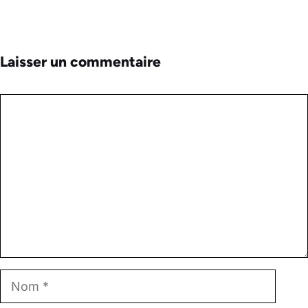
Laisser un commentaire
Commentaire
Nom