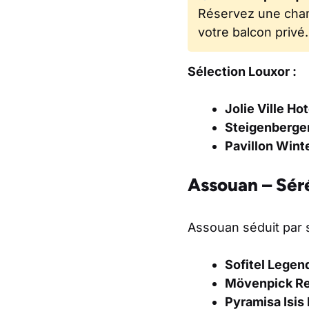
Réservez une cham
votre balcon privé.
Sélection Louxor :
Jolie Ville Ho
Steigenberger
Pavillon Wint
Assouan – Sér
Assouan séduit par 
Sofitel Legen
Mövenpick Re
Pyramisa Isis 