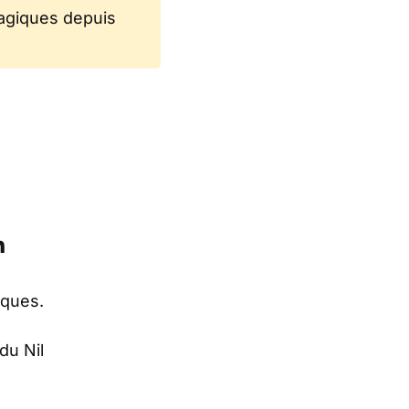
magiques depuis
n
iques.
du Nil