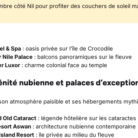
bre côté Nil pour profiter des couchers de soleil 
tel & Spa
: oasis privée sur l’île de Crocodile
 Nile Palace
: balcons panoramiques sur le fleuve
er Luxor
: charme colonial face au temple
énité nubienne et palaces d’exceptio
son atmosphère paisible et ses hébergements myth
d Old Cataract
: légende hôtelière sur les cataractes 
sort Aswan
: architecture nubienne contemporaine
Island Resort
: île privée au milieu du fleuve