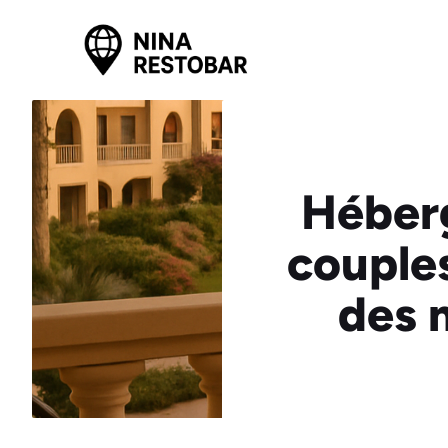
Aller
au
contenu
Héber
couple
des m