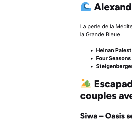
Alexandr
La perle de la Médit
la Grande Bleue.
Helnan Palest
Four Seasons 
Steigenberger
Escapade
couples av
Siwa – Oasis s