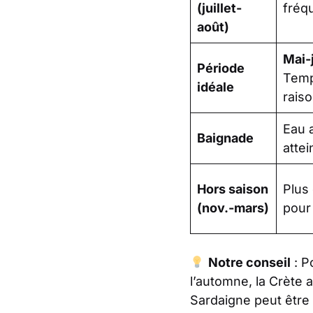
(juillet-
fréq
août)
Mai-
Période
Temp
idéale
rais
Eau 
Baignade
attei
Hors saison
Plus
(nov.-mars)
pour 
Notre conseil
: P
l’automne, la Crète a
Sardaigne peut être 