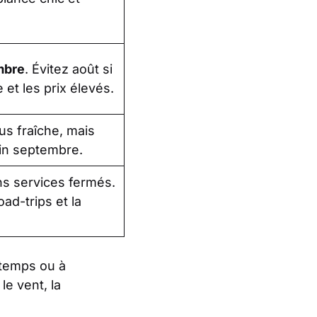
mbre
. Évitez août si
 et les prix élevés.
us fraîche, mais
fin septembre.
ns services fermés.
oad-trips et la
ntemps ou à
le vent, la