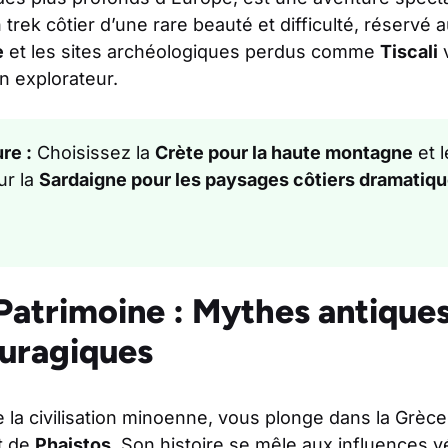
trek côtier d’une rare beauté et difficulté, réservé au
e
et les sites archéologiques perdus comme
Tiscali
un explorateur.
re :
Choisissez la
Crète pour la haute montagne
et l
ur la
Sardaigne pour les paysages côtiers dramatiq
Patrimoine : Mythes antiques
uragiques
 la civilisation minoenne, vous plonge dans la Grèce
t de
Phaistos
. Son histoire se mêle aux influences v