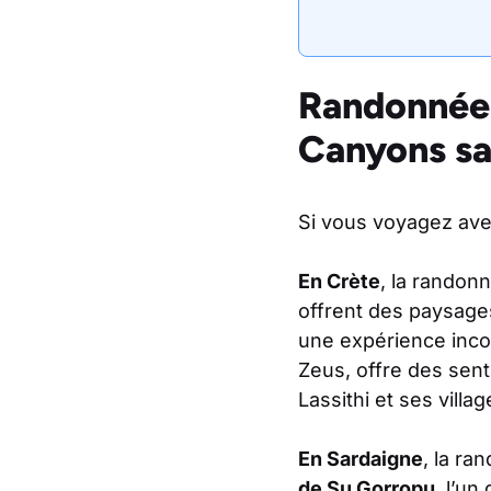
Randonnée 
Canyons s
Si vous voyagez ave
En Crète
, la randon
offrent des paysages
une expérience inco
Zeus, offre des sent
Lassithi et ses villa
En Sardaigne
, la ra
de Su Gorropu
, l’u