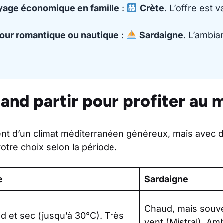
yage économique en famille
:
Crète
. L’offre est v
jour romantique ou nautique
:
Sardaigne
. L’ambia
uand partir pour profiter au
sent d’un climat méditerranéen généreux, mais avec 
otre choix selon la période.
e
Sardaigne
Chaud, mais souve
d et sec (jusqu’à 30°C). Très
vent (Mistral). Am