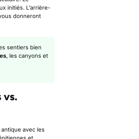
x initiés. L’arrière-
vous donneront
es sentiers bien
ues
, les canyons et
 vs.
 antique avec les
énitiennes et