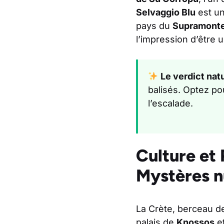
Selvaggio Blu
est un 
pays du
Supramont
l’impression d’être 
Le verdict natu
balisés. Optez po
l’escalade.
Culture et 
Mystères n
La Crète, berceau de
palais de
Knossos
e