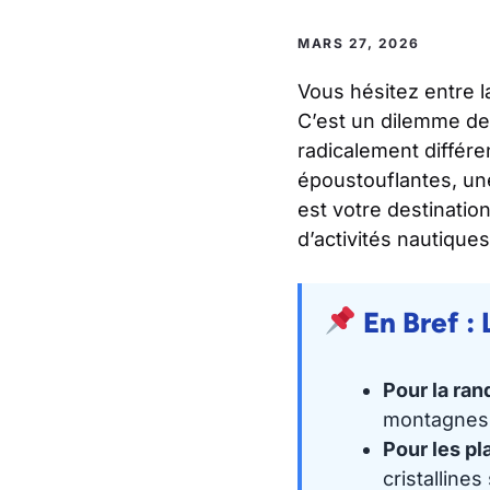
MARS 27, 2026
Vous hésitez entre 
C’est un dilemme de 
radicalement différ
époustouflantes, une
est votre destinatio
d’activités nautiques
En Bref : 
Pour la ra
montagnes 
Pour les pl
cristallines