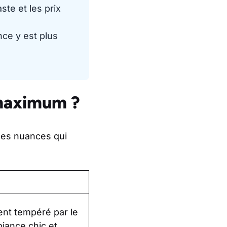
aste et les prix
nce y est plus
 maximum ?
des nuances qui
nt tempéré par le
biance chic et