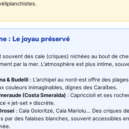
véliplanchistes.
e : Le joyau préservé
ont souvent des
cale
(criques) nichées au bout de che
ment par la mer. L’atmosphère est plus intime, souv
a & Budelli
: L’archipel au nord-est offre des plages
x couleurs inimaginables, dignes des Caraïbes.
Émeraude (Costa Smeralda)
: Capriccioli et ses roche
e « jet-set » discrète.
Orosei
: Cala Goloritzè, Cala Mariolu… Des criques d
 par des falaises blanches, souvent accessibles e
née.