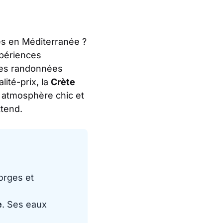
es en Méditerranée ?
xpériences
 des randonnées
lité-prix, la
Crète
e atmosphère chic et
ttend.
orges et
e
. Ses eaux