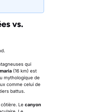
es vs.
nd.
ontagneuses qui
maria
(16 km) est
au mythologique de
teaux comme celui de
tiers battus.
 côtière. Le
canyon
culaire. Le