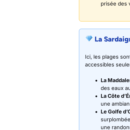
prisée des 
La Sardaign
Ici, les plages s
accessibles seule
La Maddalen
des eaux au
La Côte d’
une ambianc
Le Golfe d’
surplombées
une randon