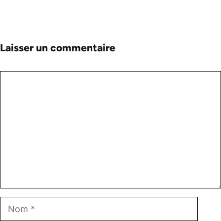
Laisser un commentaire
Commentaire
Nom