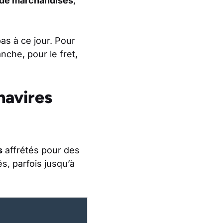
 de marchandises
,
as à ce jour. Pour
nche, pour le fret,
 navires
s
affrétés pour des
s, parfois jusqu’à