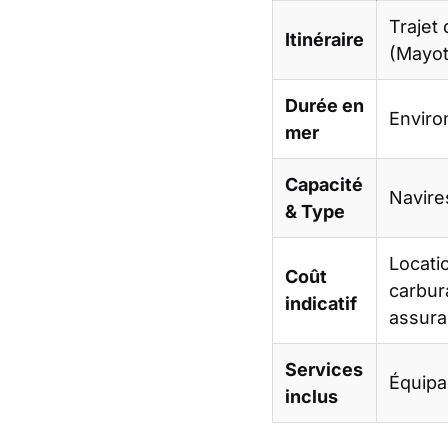
Trajet
Itinéraire
(Mayot
Durée en
Envir
mer
Capacité
Navire
& Type
Locatio
Coût
carbur
indicatif
assura
Services
Équipa
inclus