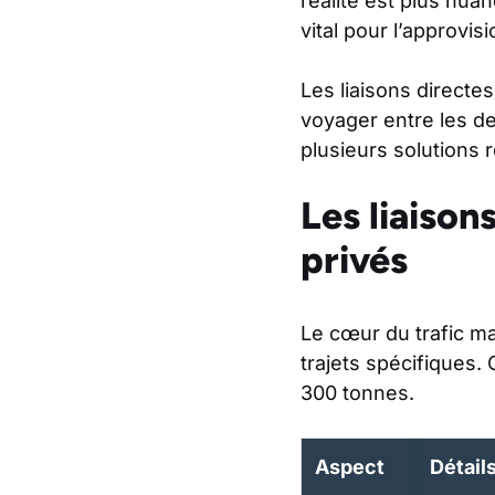
réalité est plus nua
vital pour l’approvi
Les liaisons directe
voyager entre les deu
plusieurs solutions
Les liaison
privés
Le cœur du trafic m
trajets spécifiques.
300 tonnes.
Aspect
Détail