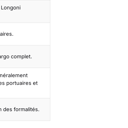
t Longoni
aires.
argo complet.
généralement
es portuaires et
n des formalités.