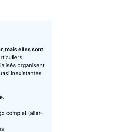
r, mais elles sont
rticuliers
ialisés organisent
uasi inexistantes
e.
go complet (aller-
es