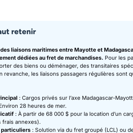
aut retenir
en des liaisons maritimes entre Mayotte et Madagasca
vement dédiées au
fret de marchandises
.
Pour les pa
orter des biens ou déménager, des transitaires spéc
n revanche, les liaisons passagers régulières sont q
rincipal
: Cargos privés sur l’axe Madagascar-Mayott
Environ 28 heures de mer.
icatif
: À partir de 68 000 $ pour la location d’un car
s frais annexes).
 particuliers
: Solution via du fret groupé (LCL) ou d