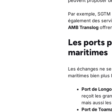
peuvent proposer des
Par exemple, SGTM e
également des servi
AMB Translog
offren
Les ports p
maritimes
Les échanges ne se li
maritimes bien plus 
Port de Longo
reçoit les gra
mais aussi les
Port de Toam