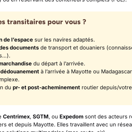
s transitaires pour vous ?
n de l’espace
sur les navires adaptés.
 des documents
de transport et douaniers (connais
s…).
a marchandise
du départ à l’arrivée.
u dédouanement
à l’arrivée à Mayotte ou Madagascar
mplexe.
on du
pr- et post-acheminement
routier depuis/votre
e
Centrimex
,
SGTM
, ou
Expedom
sont des acteurs 
vers et depuis Mayotte. Elles travaillent avec un rése