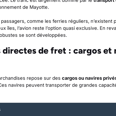
ncée. Le trafic est largement dominé par le
transport
sionnement de Mayotte.
s passagers, comme les ferries réguliers, n’existent p
x îles, l’avion reste l’option quasi exclusive. En reva
 robustes se sont développées.
s directes de fret : cargos et
archandises repose sur des
cargos ou navires privé
 Ces navires peuvent transporter de grandes capacité
s