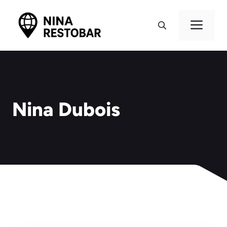
Aller
au
Me
contenu
Nina Dubois