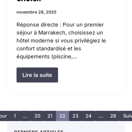
novembre 28, 2025
Réponse directe : Pour un premier
séjour à Marrakech, choisissez un
hôtel moderne si vous privilégiez le
confort standardisé et les
équipements (piscine,…
Lire la suite
our
1
…
20
21
22
23
24
…
28
Sui