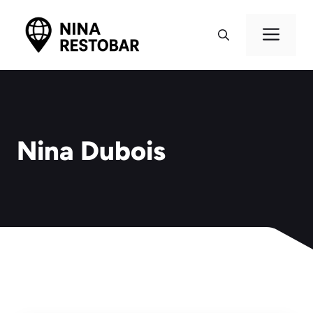
Aller
au
Me
contenu
Nina Dubois