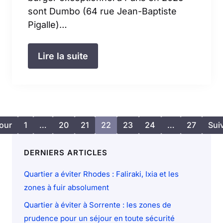
sont Dumbo (64 rue Jean-Baptiste
Pigalle)…
Lire la suite
our
1
…
20
21
22
23
24
…
27
Sui
DERNIERS ARTICLES
Quartier a éviter Rhodes : Faliraki, Ixia et les
zones à fuir absolument
Quartier à éviter à Sorrente : les zones de
prudence pour un séjour en toute sécurité