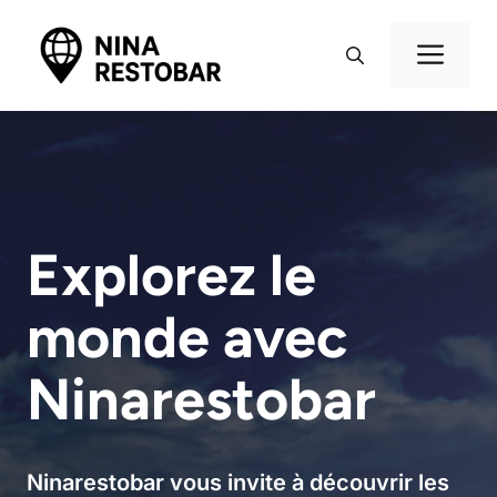
Aller
au
Me
contenu
Explorez le
monde avec
Ninarestobar
Ninarestobar vous invite à découvrir les